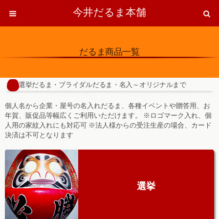
今井だるま本舗
だるま商品一覧
選挙だるま・ブライダルだるま・名入～オリジナルまで
個人名から企業・屋号の名入れだるま、各種イベントや贈答用、お
年賀、販促品等幅広くご利用いただけます。 ※ロゴマーク入れ、個
人用の家紋入れにも対応可 ※法人様からの受注生産の場合、カード
決済は不可となります
選挙