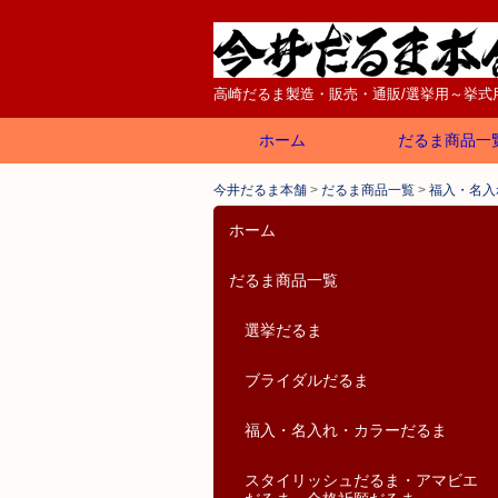
高崎だるま製造・販売・通販/選挙用～挙式
コ
ホーム
だるま商品一
メインメニュー
ン
今井だるま本舗
>
だるま商品一覧
>
福入・名入
テ
ン
ホーム
ツ
だるま商品一覧
へ
移
選挙だるま
動
ブライダルだるま
福入・名入れ・カラーだるま
スタイリッシュだるま・アマビエ