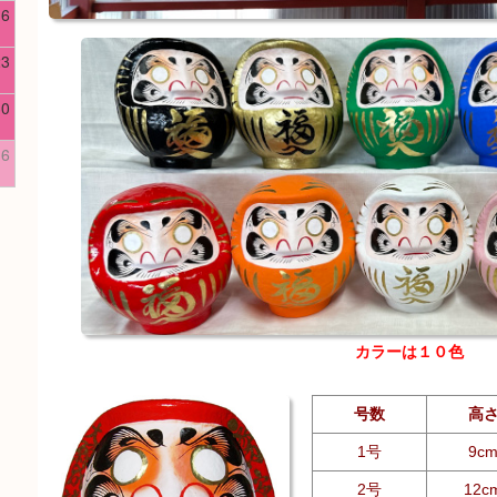
16
23
30
6
カラーは１０色
号数
高
1号
9c
2号
12c