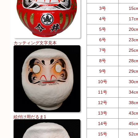
3号
15c
4号
17c
5号
20c
6号
23c
カッティング文字見本
7号
25c
8号
28c
9号
29c
10号
30c
11号
34c
12号
38c
13号
43c
絵付け用だるま1
14号
45c
15号
52c