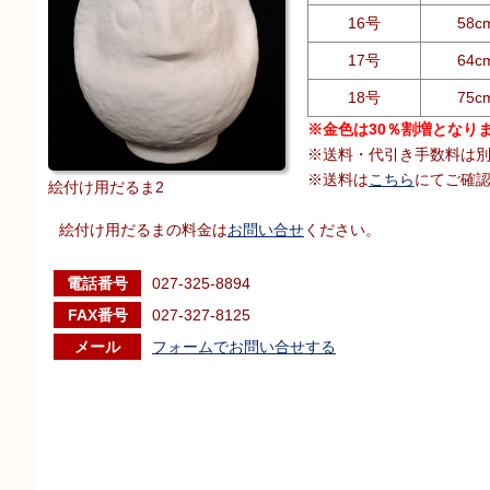
16号
58c
17号
64c
18号
75c
※金色は30％割増となり
※送料・代引き手数料は
※送料は
こちら
にてご確
絵付け用だるま2
絵付け用だるまの料金は
お問い合せ
ください。
電話番号
027-325-8894
FAX番号
027-327-8125
メール
フォームでお問い合せする