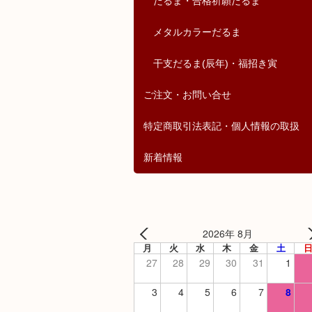
だるま・合格祈願だるま
メタルカラーだるま
干支だるま(辰年)・福招き寅
ご注文・お問い合せ
特定商取引法表記・個人情報の取扱
新着情報
2026年 8月
月
火
水
木
金
土
27
28
29
30
31
1
3
4
5
6
7
8